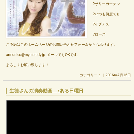
?サリーガーデン
?いつも何度でも
?イグアス
?ローズ
ご予約はこのホームページのお問い合わせフォームからも承ります。
armonico@mymelody.jp メールでもOKです。
よろしくお願い致します！
カテゴリー： ｜2016年7月16日
生徒さんの演奏動画 ♪ある日曜日