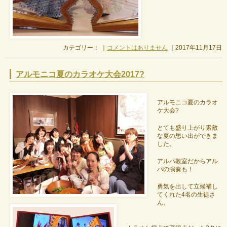
カテゴリー： ｜
コメントはありません
｜2017年11月17日
アルモニコ夏のカラオケ大会2017?
アルモニコ夏のカラオ
ケ大会?
とても盛り上がり素敵
な夏の思い出ができま
した。
アルパ教室だからアル
パの演奏も！
勇気を出して立候補し
てくれた4名の生徒さ
ん。