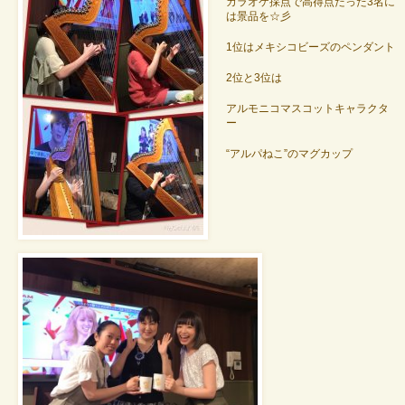
カラオケ採点で高得点だった3名に
は景品を☆彡
1位はメキシコビーズのペンダント
2位と3位は
アルモニコマスコットキャラクタ
ー
“アルパねこ”のマグカップ