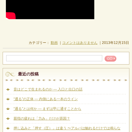
カテゴリー：
動画
｜
コメントはありません
｜2013年12月15日
最近の投稿
音はどこで生まれるのか ― 入口と出口の話
“通る”の正体 — 内側にある一本のライン
“通る”とは何か — まずは甲に通すことから
親指の疲れは「力み」だけが原因？
押し込みと「押す（圧）」は違う 〜アルパは触れるだけでは鳴らな