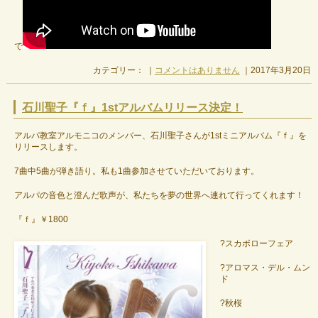
で
カテゴリー： ｜
コメントはありません
｜2017年3月20日
石川聖子『ｆ』1stアルバムリリース決定！
アルパ教室アルモニコのメンバー、石川聖子さんが1stミニアルバム『ｆ』を
リリースします。
7曲中5曲が弾き語り。私も1曲参加させていただいております。
アルパの音色と澄んだ歌声が、私たちを夢の世界へ連れて行ってくれます！
『ｆ』￥1800
?スカボローフェア
?アロマス・デル・ムン
ド
?秋桜