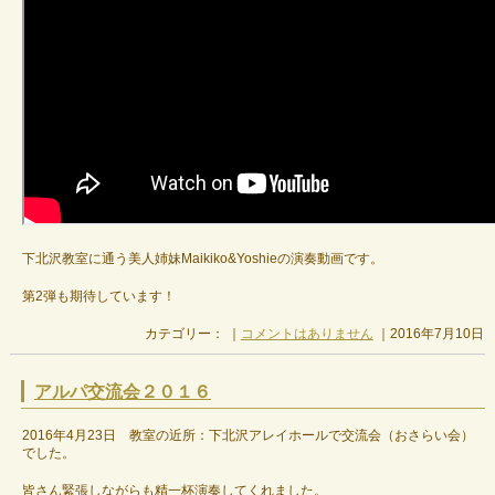
下北沢教室に通う美人姉妹Maikiko&Yoshieの演奏動画です。
第2弾も期待しています！
カテゴリー： ｜
コメントはありません
｜2016年7月10日
アルパ交流会２０１６
2016年4月23日 教室の近所：下北沢アレイホールで交流会（おさらい会）
でした。
皆さん緊張しながらも精一杯演奏してくれました。