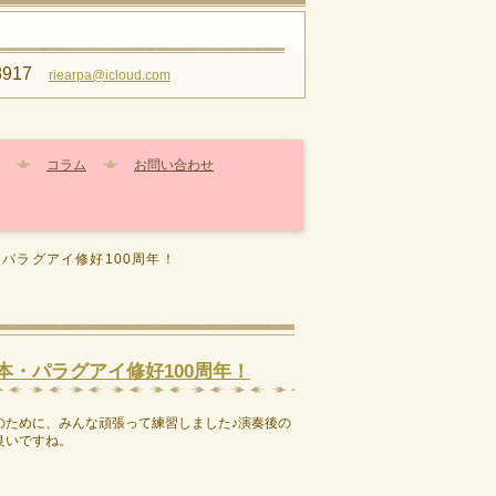
8917
riearpa@icloud.com
コラム
お問い合わせ
・パラグアイ修好100周年！
日本・パラグアイ修好100周年！
のために、みんな頑張って練習しました♪演奏後の
良いですね。