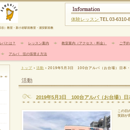
体験レッスン
TEL 03-6310-
田谷）教室・新小岩駅前教室・浦安駅前教
ルパとは？
レッスン案内
教室案内（アクセス・料金）
ご予約
アルパ 弦の張替え方法
トップ
›
活動
›
2019年5月3日 100台アルパ（お台場）日本
活動
2019年5月3日 100台アルパ（お台場）
この日
笑顔が
日