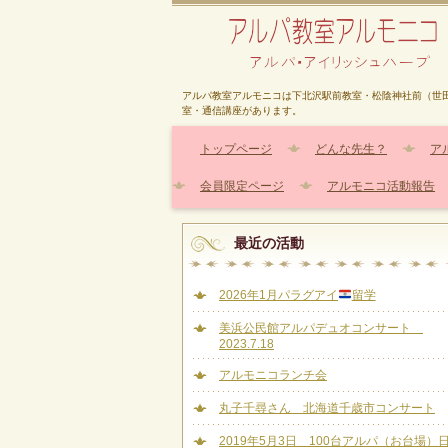
アルパ教室アルモニコは下北沢駅前教室・松陰神社前（世
室・通信講座があります。
トップページ
どんな先生？
ア
会員限定ページ
アルモニコ活動報告
最近の活動
2026年1月パラグアイ
留学
美浜公民館アルパデュオコンサート
2023.7.18
アルモニコランチ会
丸子千尋さん 北海道千歳市コンサート
2019年5月3日 100台アルパ（お台場）