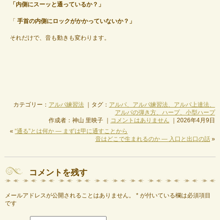
「内側にスーッと通っているか？」
「
手首の内側にロックがかかっていないか？」
それだけで、音も動きも変わります。
カテゴリー：
アルパ練習法
｜タグ：
アルパ、アルパ練習法、アルパ上達法、
アルパの弾き方、ハープ、小型ハープ
作成者：神山 里映子 ｜
コメントはありません
｜2026年4月9日
«
“通る”とは何か — まずは甲に通すことから
音はどこで生まれるのか ― 入口と出口の話
»
コメントを残す
メールアドレスが公開されることはありません。
*
が付いている欄は必須項目
です