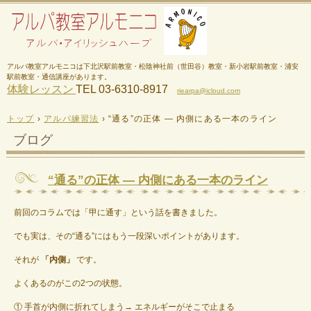
アルパ教室アルモニコは下北沢駅前教室・松陰神社前（世田谷）教室・新小岩駅前教室・浦安
駅前教室・通信講座があります。
体験レッスン
TEL 03-6310-8917
riearpa@icloud.com
トップ
›
アルパ練習法
›
“通る”の正体 — 内側にある一本のライン
ブログ
“通る”の正体 — 内側にある一本のライン
前回のコラムでは「甲に通す」という話を書きました。
でも実は、その“通る”にはもう一段深いポイントがあります。
それが
「内側」
です。
よくあるのがこの2つの状態。
① 手首が内側に折れてしまう→ エネルギーがそこで止まる