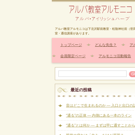
アルパ教室アルモニコは下北沢駅前教室・松陰神社前（世
室・通信講座があります。
トップページ
どんな先生？
ア
会員限定ページ
アルモニコ活動報告
最近の投稿
音はどこで生まれるのか ― 入口と出口の
“通る”の正体 — 内側にある一本のライン
“通る”とは何か — まずは甲に通すことか