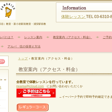
体験レッスン
TEL 03-6310-
田谷）教室・新小岩駅前教室・浦安駅前教
ルパとは？
レッスン案内
教室案内（アクセス・料金）
ご予約
アルパ 弦の張替え方法
トップ
›
教室案内（アクセス・料金）
教室案内（アクセス・料金）
全教室で体験レッスンを行っています。
riearpa@icloud.com
にお問い合わせいただくか
話
←イーパーク予約で即時予約確定でき
ら