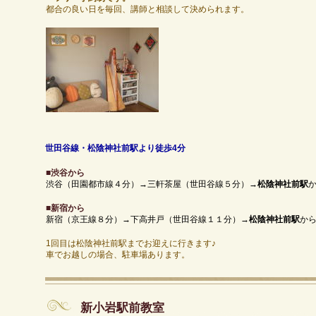
都合の良い日を毎回、講師と相談して決められます。
世田谷線・松陰神社前駅より徒歩4分
■
渋谷から
渋谷（田園都市線４分）→三軒茶屋（世田谷線５分）→
松陰神社前駅
■
新宿から
新宿（京王線８分）→下高井戸（世田谷線１１分）→
松陰神社前駅
か
1回目は松陰神社前駅までお迎えに行きます♪
車でお越しの場合、駐車場あります。
新小岩駅前教室