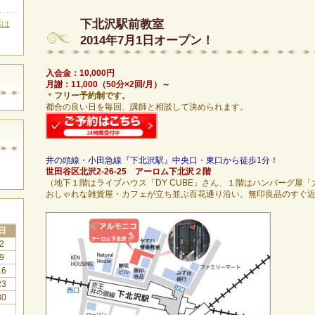
下北沢駅前教室
パは
2014年7月1日オープン！
入会金：10,000円
月謝：11,000（50分×2回/月）
～
＊
フリー予約制です。
都合の良い日を毎回、講師と相談して決められます。
井の頭線・小田急線『下北沢駅』中央口・東口から徒歩1分！
世田谷区北沢2-26-25 アーロム下北沢２階
（地下１階はライブハウス「DY CUBE」さん、１階はハンバーグ屋
おしゃれな雑貨屋・カフェが立ち並ぶ百花通り沿い。無印良品のすぐ
日
2
9
16
23
30